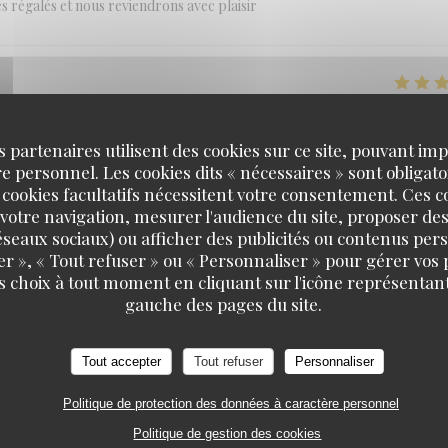
es régalés et nous reviendrons avec plaisir
SERVICE
:
4
/5
AMBIANCE
:
4
/5
CUISINE
:
4
/5
QUALITÉ / PR
s partenaires utilisent des cookies sur ce site, pouvant impl
 personnel. Les cookies dits « nécessaires » sont obligatoi
 cookies facultatifs nécessitent votre consentement. Ces co
votre navigation, mesurer l'audience du site, proposer des
SERVICE
:
5
/5
AMBIANCE
:
5
/5
CUISINE
:
5
/5
QUALITÉ / PR
 réseaux sociaux) ou afficher des publicités ou contenus per
er », « Tout refuser » ou « Personnaliser » pour gérer vos
s choix à tout moment en cliquant sur l'icône représentant
MANA'O
gauche des pages du site.
SERVICE
:
5
/5
AMBIANCE
:
5
/5
CUISINE
:
5
/5
QUALITÉ / PR
Tout accepter
Tout refuser
Personnaliser
Politique de protection des données à caractère personnel
Politique de gestion des cookies