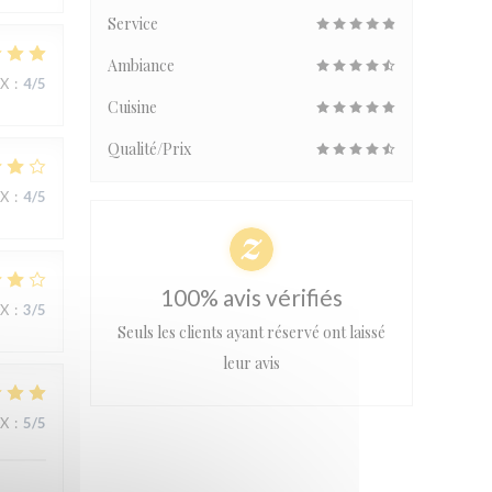
Service
Ambiance
IX
:
4
/5
Cuisine
Qualité/Prix
IX
:
4
/5
100% avis vérifiés
IX
:
3
/5
Seuls les clients ayant réservé ont laissé
leur avis
IX
:
5
/5