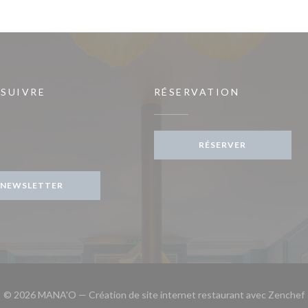
 SUIVRE
RÉSERVATION
elle fenêtre))
RÉSERVER
gram ((ouvre une nouvelle fenêtre))
NEWSLETTER
© 2026 MANA'O — Création de site internet restaurant avec
Zenchef