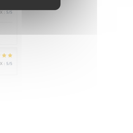
IX
:
5
/5
IX
:
5
/5