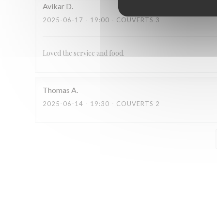
Avikar
D
2025-06-17
- 19:00 - COUVERTS 3
Loved the service and food.
Thomas
A
2025-06-14
- 19:30 - COUVERTS 2