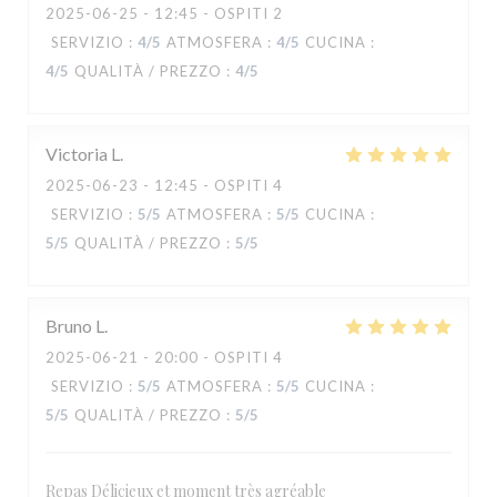
2025-06-25
- 12:45 - OSPITI 2
SERVIZIO
:
4
/5
ATMOSFERA
:
4
/5
CUCINA
:
4
/5
QUALITÀ / PREZZO
:
4
/5
Victoria
L
2025-06-23
- 12:45 - OSPITI 4
SERVIZIO
:
5
/5
ATMOSFERA
:
5
/5
CUCINA
:
5
/5
QUALITÀ / PREZZO
:
5
/5
Bruno
L
2025-06-21
- 20:00 - OSPITI 4
MANA'O
SERVIZIO
:
5
/5
ATMOSFERA
:
5
/5
CUCINA
:
5
/5
QUALITÀ / PREZZO
:
5
/5
Repas Délicieux et moment très agréable