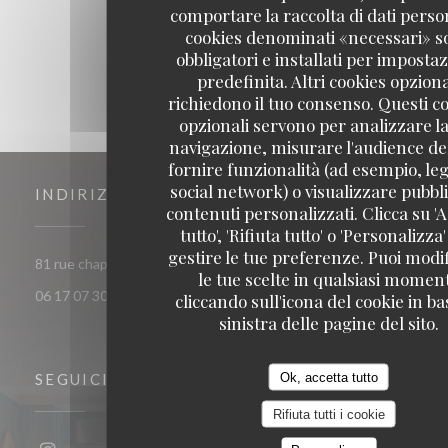
1
2
3
comportare la raccolta di dati person
cookies denominati «necessari» s
obbligatori e installati per imposta
predefinita. Altri cookies opziona
richiedono il tuo consenso. Questi c
opzionali servono per analizzare la
navigazione, misurare l'audience del
fornire funzionalità (ad esempio, leg
social network) o visualizzare pubbli
INDIRIZZO
contenuti personalizzati. Clicca su 'A
tutto', 'Rifiuta tutto' o 'Personalizza
gestire le tue preferenze. Puoi modi
((apre una nuova finestra))
81 rue chaptal 92300 Levallois-Perret
le tue scelte in qualsiasi momen
06 17 07 30 72
cliccando sull'icona del cookie in ba
sinistra delle pagine del sito.
Ok, accetta tutto
SEGUICI
Rifiuta tutti i cookie