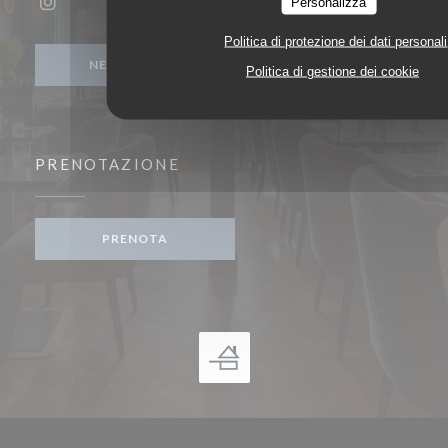
Personalizza
Instagram ((apre una nuova finestra))
Politica di protezione dei dati personali
NEWSLETTER
Politica di gestione dei cookie
PRENOTAZIONE
PRENOTA