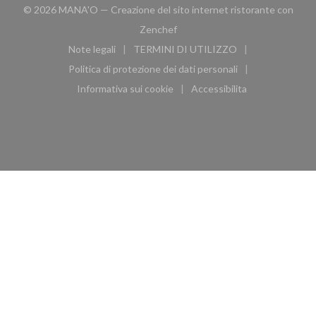
© 2026 MANA'O — Creazione del sito internet ristorante con
((apre una nuova finestra))
Zenchef
Note legali
TERMINI DI UTILIZZO
((apre una nuova finestra))
((apre una nuova finestra))
Politica di protezione dei dati personali
((apre una nuova finestra))
Informativa sui cookie
Accessibilita
((apre una nuova finestra))
((apre una nuova finest