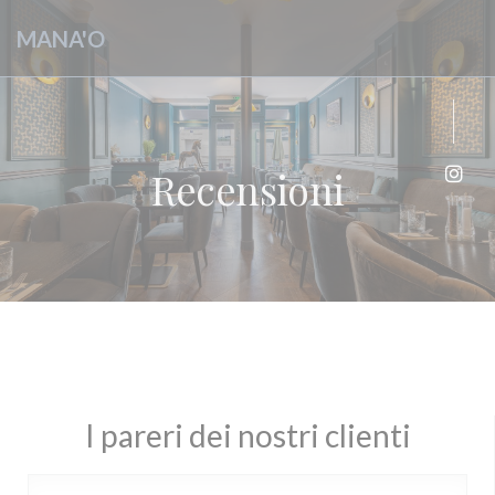
Personalizzazione delle tue scelte sui cookie
MANA'O
Recensioni
Inst
I pareri dei nostri clienti