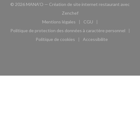
© 2026 MANA'O — Création de site internet restaurant avec
((ouvre une nouvelle fenêtre))
Zenchef
Mentions légales
CGU
((ouvre une nouvelle fenêtre))
((ouvre une nouvelle fen
Politique de protection des données à caractère personnel
((ouvre une nouvelle fenêtre))
Politique de cookies
Accessibilite
((ouvre une nouvelle fenêtre))
((ouvre une nouvelle fe