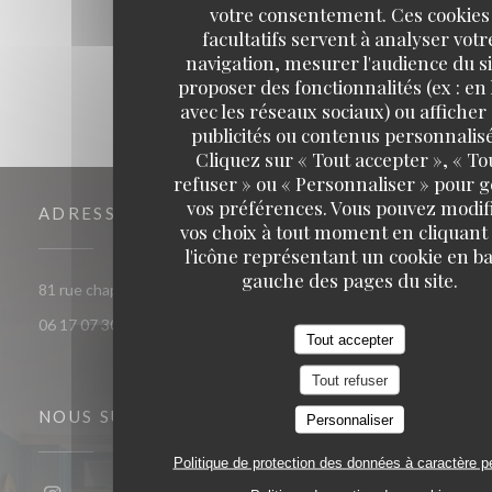
1
2
3
votre consentement. Ces cookies
facultatifs servent à analyser votr
navigation, mesurer l'audience du si
proposer des fonctionnalités (ex : en 
avec les réseaux sociaux) ou afficher
publicités ou contenus personnalisé
Cliquez sur « Tout accepter », « To
refuser » ou « Personnaliser » pour 
vos préférences. Vous pouvez modif
ADRESSE
vos choix à tout moment en cliquant
l'icône représentant un cookie en ba
gauche des pages du site.
((ouvre une nouvelle fenêtre)
81 rue chaptal 92300 Levallois-Perret
06 17 07 30 72
Tout accepter
Tout refuser
NOUS SUIVRE
Personnaliser
Politique de protection des données à caractère p