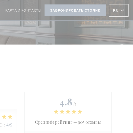
RU
КАРТА И КОНТАКТЫ
ЗАБРОНИРОВАТЬ СТОЛИК
ТКРЫВАЕТСЯ В НОВОМ ОКНЕ))
((ОТКРЫВАЕТСЯ В НОВОМ ОКНЕ))
Inst
4.8
/5
Средний рейтинг —
905 отзывы
ВО
:
4
/5