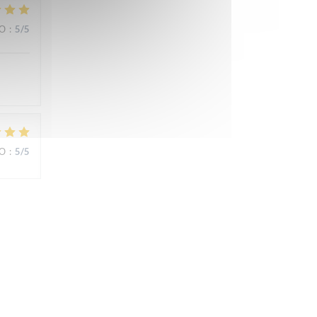
ВО
:
5
/5
ВО
:
5
/5