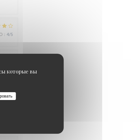
ВО
:
4
/5
ВО
:
5
/5
исы которые вы
ровать
ВО
:
5
/5