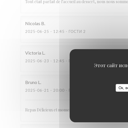
Tout était parfait de l'accueil au dessert, nous nous somm
Nicolas
B
2025-06-25
- 12:45 - ГОСТИ 2
Victoria
L
2025-06-23
- 12:45 - ГОСТИ 4
Этот сайт исп
Bruno
L
Ок, в
2025-06-21
- 20:00 - ГОСТИ 4
Repas Délicieux et moment très agréable