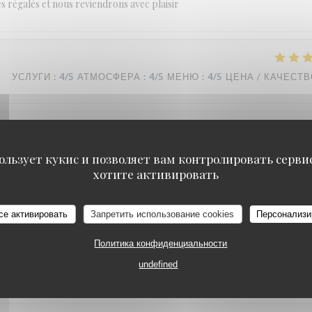
es régalés et nous reviendrons avec plaisir
УСЛУГИ
:
4
/5
АТМОСФЕРА
:
4
/5
МЕНЮ
:
4
/5
ЦЕНА / КАЧЕСТ
УСЛУГИ
:
5
/5
АТМОСФЕРА
:
5
/5
МЕНЮ
:
5
/5
ЦЕНА / КАЧЕСТ
ользует кукис и позволяет вам контролировать серв
хотите активировать
MANA'O
се активировать
Запретить использование cookies
Персонализи
УСЛУГИ
:
5
/5
АТМОСФЕРА
:
5
/5
МЕНЮ
:
5
/5
ЦЕНА / КАЧЕСТ
Политика конфиденциальности
undefined