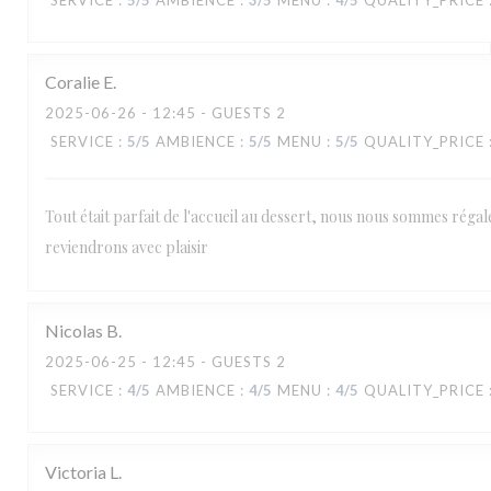
SERVICE
:
5
/5
AMBIENCE
:
3
/5
MENU
:
4
/5
QUALITY_PRICE
Coralie
E
2025-06-26
- 12:45 - GUESTS 2
SERVICE
:
5
/5
AMBIENCE
:
5
/5
MENU
:
5
/5
QUALITY_PRICE
Tout était parfait de l'accueil au dessert, nous nous sommes régal
reviendrons avec plaisir
Nicolas
B
2025-06-25
- 12:45 - GUESTS 2
SERVICE
:
4
/5
AMBIENCE
:
4
/5
MENU
:
4
/5
QUALITY_PRICE
Victoria
L