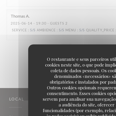
Thomas
A
2025-06-14
- 19:30 - GUESTS 2
SERVICE
:
5
/5
AMBIENCE
:
5
/5
MENU
:
5
/5
QUALITY_PRICE
1
2
3
O restaurante e seus parceiros uti
cookies neste site, o que pode impli
coleta de dados pessoais. Os coo
denominados «necessários» s
obrigatórios e instalados por pad
Outros cookies opcionais requere
consentimento. Esses cookies opci
servem para analisar sua navegação
LOCAL
a audiência do site, oferecer
funcionalidades (por exemplo, relac
às redes sociais) ou exibir publicid