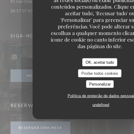
((abre numa nova janela))
81 rue chaptal 92300 Levallois-Perret
conteúdos personalizados. Clique e
06 17 07 30 72
aceitar tudo', 'Recusar tudo' o
'Personalizar' para gerenciar s
preferências. Você pode alterar 
escolhas a qualquer momento clica
SIGA-NOS
ícone de cookie no canto inferior e
das páginas do site.
Instagram ((abre numa nova janela))
OK, aceitar tudo
Proíbe todos cookies
NEWSLETTER
Personalizar
Política de proteção de dados pessoa
undefined
RESERVA
RESERVAR UMA MESA