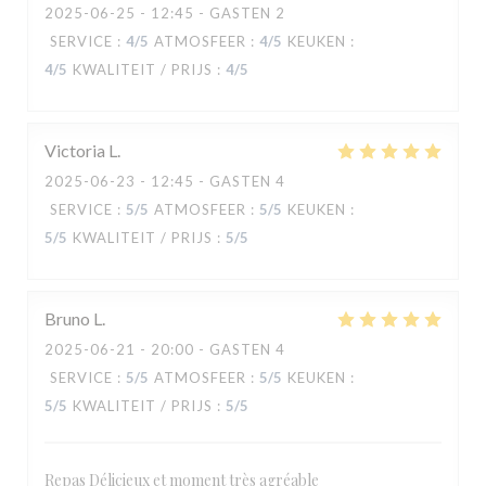
2025-06-25
- 12:45 - GASTEN 2
SERVICE
:
4
/5
ATMOSFEER
:
4
/5
KEUKEN
:
4
/5
KWALITEIT / PRIJS
:
4
/5
Victoria
L
2025-06-23
- 12:45 - GASTEN 4
SERVICE
:
5
/5
ATMOSFEER
:
5
/5
KEUKEN
:
5
/5
KWALITEIT / PRIJS
:
5
/5
Bruno
L
2025-06-21
- 20:00 - GASTEN 4
MANA'O
SERVICE
:
5
/5
ATMOSFEER
:
5
/5
KEUKEN
:
5
/5
KWALITEIT / PRIJS
:
5
/5
Repas Délicieux et moment très agréable