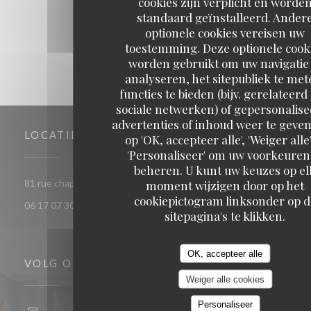
cookies zijn verplicht en worde
1
2
3
standaard geïnstalleerd. Ander
optionele cookies vereisen uw
toestemming. Deze optionele cook
worden gebruikt om uw navigatie 
analyseren, het sitepubliek te met
functies te bieden (bijv. gerelateerd
sociale netwerken) of gepersonalis
advertenties of inhoud weer te geven
LOCATIE
op 'OK, accepteer alle', 'Weiger alle'
'Personaliseer' om uw voorkeuren
beheren. U kunt uw keuzes op el
((opent in een nieuw venster
81 rue chaptal 92300 Levallois-Perret
moment wijzigen door op het
cookiepictogram linksonder op d
06 17 07 30 72
sitepagina's te klikken.
OK, accepteer alle
VOLG ONS
Weiger alle cookies
Personaliseer