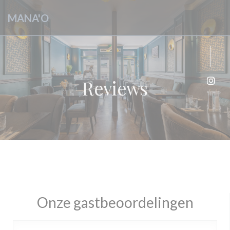
Cookies beheer paneel
MANA'O
Reviews
Inst
Onze gastbeoordelingen