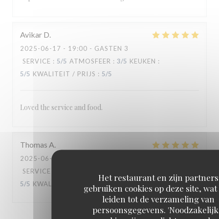
Avikar
D
2025-06-17
- 19:00 - GASTEN 3
SERVICE
:
5
/5
ATMOSFEER
:
3
/5
KEUKEN
:
5
/5
KWALITEIT / PRIJS
:
5
/5
Loved the service and food.
Thomas
A
2025-06-14
- 19:30 - GASTEN 2
SERVICE
:
5
/5
ATMOSFEER
:
5
/5
KEUKEN
:
Het restaurant en zijn partners
5
/5
KWALITEIT / PRIJS
:
5
/5
gebruiken cookies op deze site, wat
leiden tot de verzameling van
persoonsgegevens. 'Noodzakelijk