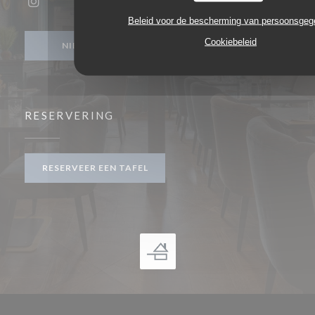
Instagram ((opent in een nieuw venster))
Beleid voor de bescherming van persoonsge
Cookiebeleid
NIEUWSBRIEF
RESERVERING
RESERVEER EEN TAFEL