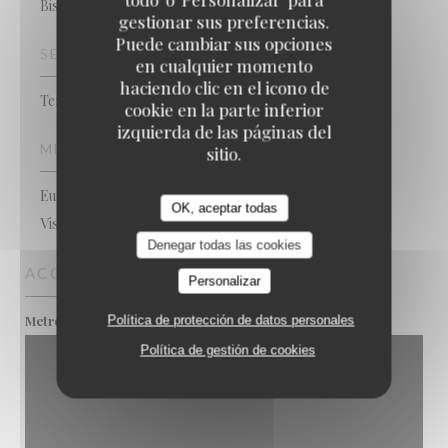
Bistró / Cocina francesa / Terraza
gestionar sus preferencias.
Puede cambiar sus opciones
SERVICIOS
en cualquier momento
haciendo clic en el icono de
Terraza, Privatización, Acceso WiFi
cookie en la parte inferior
izquierda de las páginas del
MÉTODOS DE PAGO
sitio.
Eurocard/Mastercard, Tickets restaurante, Efectivo,
OK, aceptar todas
Visa, Cheques, Tarjeta de Crédito
Denegar todas las cookies
ACCESO
Personalizar
Louise Michel
Metro
Política de protección de datos personales
Política de gestión de cookies