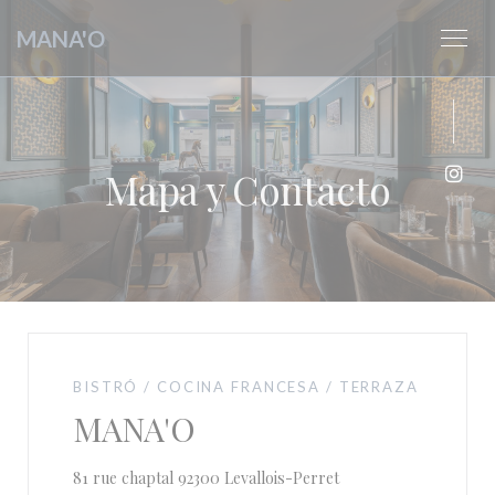
Personalización de sus opciones de cookies
MANA'O
Mapa y Contacto
Inst
BISTRÓ / COCINA FRANCESA / TERRAZA
MANA'O
((abre en una nueva ve
81 rue chaptal 92300 Levallois-Perret