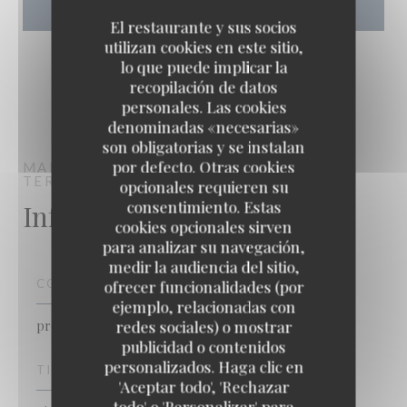
El restaurante y sus socios
utilizan cookies en este sitio,
lo que puede implicar la
recopilación de datos
personales. Las cookies
denominadas «necesarias»
son obligatorias y se instalan
por defecto. Otras cookies
MANA'O
BISTRÓ / COCINA FRANCESA /
TERRAZA
LEVALLOIS-PERRET
opcionales requieren su
consentimiento. Estas
Información general
cookies opcionales sirven
para analizar su navegación,
medir la audiencia del sitio,
COCINA
ofrecer funcionalidades (por
ejemplo, relacionadas con
redes sociales) o mostrar
productos de temporada, productos frescos,
publicidad o contenidos
personalizados. Haga clic en
MANA'O
TIPO DE NEGOCIO
'Aceptar todo', 'Rechazar
todo' o 'Personalizar' para