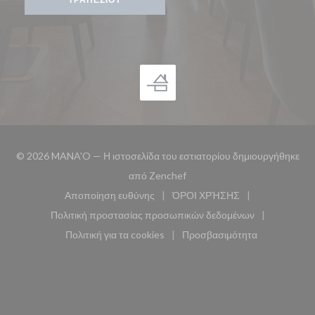
© 2026 MANA'O — Η ιστοσελίδα του εστιατορίου δημιουργήθηκε
((ανοίγει σε νέο παράθυρο))
από
Zenchef
Αποποίηση ευθύνης
ΌΡΟΙ ΧΡΉΣΗΣ
((ανοίγει σε νέο παράθυρο))
((ανοίγει σε νέο παράθυ
Πολιτική προστασίας προσωπικών δεδομένων
((ανοίγει σε νέο παράθυρο))
Πολιτική για τα cookies
Προσβασιμότητα
((ανοίγει σε νέο παράθυρο))
((ανοίγει σε νέο παρά