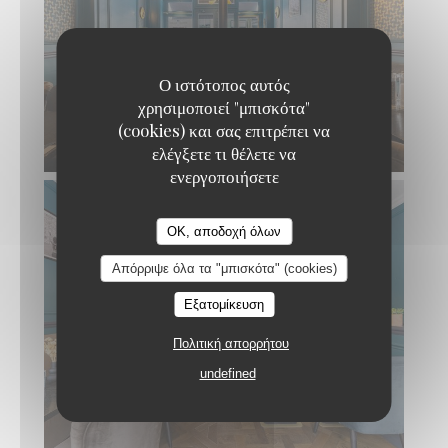
Ο ιστότοπος αυτός
χρησιμοποιεί "μπισκότα"
(cookies) και σας επιτρέπει να
ελέγξετε τι θέλετε να
ενεργοποιήσετε
MANA'O
OK, αποδοχή όλων
Απόρριψε όλα τα "μπισκότα" (cookies)
Εξατομίκευση
Πολιτική απορρήτου
undefined