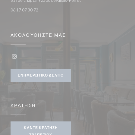
81 rue chaptal 92300 Levallois-Perret
06 17 07 30 72
ΑΚΟΛΟΥΘΉΣΤΕ ΜΑΣ
Instagram ((ανοίγει σε νέο παράθυρο))
ΕΝΗΜΕΡΩΤΙΚΌ ΔΕΛΤΊΟ
ΚΡΆΤΗΣΗ
ΚΆΝΤΕ ΚΡΆΤΗΣΗ
ΤΡΑΠΕΖΙΟΎ