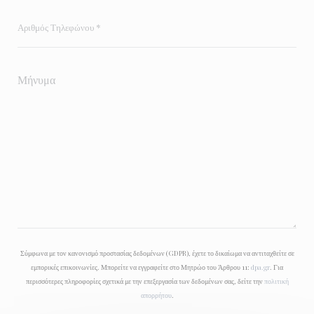
Σύμφωνα με τον κανονισμό προστασίας δεδομένων (GDPR), έχετε το δικαίωμα να αντιταχθείτε σε
εμπορικές επικοινωνίες. Μπορείτε να εγγραφείτε στο Μητρώο του Άρθρου 11:
dpa.gr
. Για
περισσότερες πληροφορίες σχετικά με την επεξεργασία των δεδομένων σας, δείτε την
πολιτική
απορρήτου
.