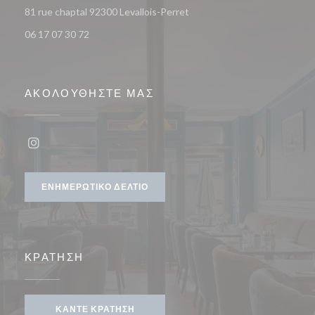
((ανοίγει σε νέο παράθυρο))
81 rue chaptal 92300 Levallois-Perret
06 17 07 30 72
ΑΚΟΛΟΥΘΉΣΤΕ ΜΑΣ
Instagram ((ανοίγει σε νέο παράθυρο))
ΕΝΗΜΕΡΩΤΙΚΌ ΔΕΛΤΊΟ
ΚΡΆΤΗΣΗ
ΚΆΝΤΕ ΚΡΆΤΗΣΗ