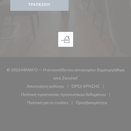
ΤΡΑΠΕΖΙΟΎ
© 2026 MANA'O — Η ιστοσελίδα του εστιατορίου δημιουργήθηκε
((ανοίγει σε νέο παράθυρο))
από
Zenchef
Αποποίηση ευθύνης
ΌΡΟΙ ΧΡΉΣΗΣ
((ανοίγει σε νέο παράθυρο))
((ανοίγει σε νέο παράθυ
Πολιτική προστασίας προσωπικών δεδομένων
((ανοίγει σε νέο παράθυρο))
Πολιτική για τα cookies
Προσβασιμότητα
((ανοίγει σε νέο παράθυρο))
((ανοίγει σε νέο παρά