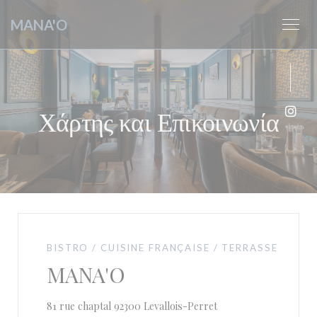
Πίνακας διαχείρισης "Μπισκότων" (Cookies)
MANA'O
Χάρτης και Επικοινωνία
Inst
BISTRO / CUISINE FRANÇAISE / TERRASSE
MANA'O
((ανοίγει σε νέο παράθυρ
81 rue chaptal 92300 Levallois-Perret