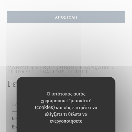
MANA'O
BISTRO / CUISINE FRANÇAISE /
TERRASSE
LEVALLOIS-PERRET
Γενικές πληροφορίες
Ο ιστότοπος αυτός
χρησιμοποιεί "μπισκότα"
ΚΟΥΖΊΝΑ
(cookies) και σας επιτρέπει να
ελέγξετε τι θέλετε να
Κατασκευάστηκε από το saison, νωπού προϊόντος,
ενεργοποιήσετε
Bistronomique