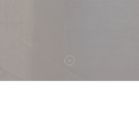
Καλωσήρθες στο
MANA'O