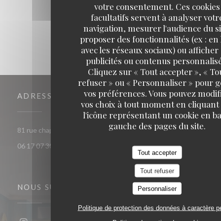
1
2
3
votre consentement. Ces cookies
facultatifs servent à analyser votr
navigation, mesurer l'audience du si
proposer des fonctionnalités (ex : en 
avec les réseaux sociaux) ou afficher
publicités ou contenus personnalisé
Cliquez sur « Tout accepter », « To
refuser » ou « Personnaliser » pour 
vos préférences. Vous pouvez modif
ADRESSE
vos choix à tout moment en cliquant
l'icône représentant un cookie en ba
gauche des pages du site.
((ouvre une nouvelle fenêtre)
81 rue chaptal 92300 Levallois-Perret
06 17 07 30 72
Tout accepter
Tout refuser
NOUS SUIVRE
Personnaliser
Politique de protection des données à caractère p