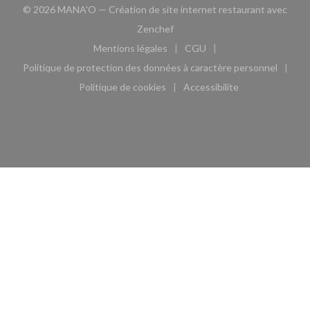
© 2026 MANA'O — Création de site internet restaurant avec
((ouvre une nouvelle fenêtre))
Zenchef
Mentions légales
CGU
((ouvre une nouvelle fenêtre))
((ouvre une nouvelle fen
Politique de protection des données à caractère personnel
((ouvre une nouvelle fenêtre))
Politique de cookies
Accessibilite
((ouvre une nouvelle fenêtre))
((ouvre une nouvelle fe