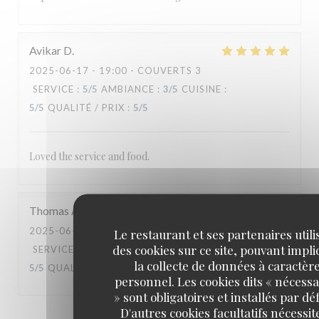
Avikar
D
2025-06-17
- 19:00 - COUVERTS 3
SERVICE
:
5
/5
AMBIANCE
:
3
/5
CUISINE
:
5
/5
QUALITÉ / PRIX
:
5
/5
Loved the service and food.
Thomas
A
2025-06-14
- 19:30 - COUVERTS 2
Le restaurant et ses partenaires utili
des cookies sur ce site, pouvant impl
SERVICE
:
5
/5
AMBIANCE
:
5
/5
CUISINE
:
la collecte de données à caractèr
5
/5
QUALITÉ / PRIX
:
5
/5
personnel. Les cookies dits « nécessa
» sont obligatoires et installés par dé
D'autres cookies facultatifs nécessit