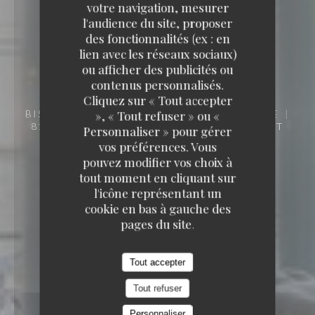
votre navigation, mesurer
l'audience du site, proposer
des fonctionnalités (ex : en
lien avec les réseaux sociaux)
MANA'O
ou afficher des publicités ou
contenus personnalisés.
MANA'O
Cliquez sur « Tout accepter
BISTROT / CUISINE FRANÇAISE / TERRASSE
», « Tout refuser » ou «
81 RUE CHAPTAL 92300 LEVALLOIS-PERRET
Personnaliser » pour gérer
vos préférences. Vous
pouvez modifier vos choix à
tout moment en cliquant sur
l'icône représentant un
cookie en bas à gauche des
pages du site.
Tout accepter
Tout refuser
Personnaliser